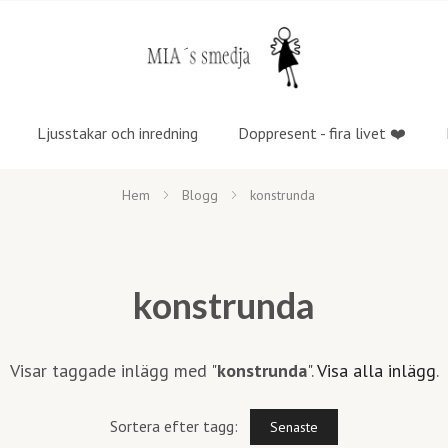
Ljusstakar och inredning
Doppresent - fira livet ❤️
Hem
Blogg
konstrunda
konstrunda
Visar taggade inlägg med "
konstrunda
".
Visa alla inlägg
.
Sortera efter tagg:
Senaste