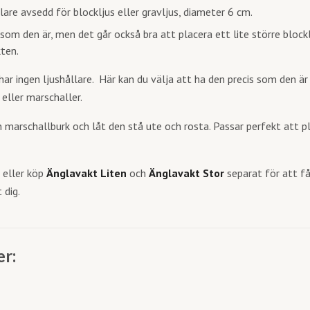
lare avsedd för blockljus eller gravljus, diameter 6 cm.
 som den är, men det går också bra att placera ett lite större blockl
kten.
ar ingen ljushållare. Här kan du välja att ha den precis som den är 
eller marschaller.
 marschallburk och låt den stå ute och rosta. Passar perfekt att pla
r eller köp
Änglavakt Liten
och
Änglavakt Stor
separat för att f
 dig.
er: