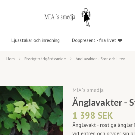
Ljusstakar och inredning
Doppresent - fira livet ❤️
Hem
Rostigt trädgårdssmide
Änglavakter - Stor och Liten
MIA´s smedja
Änglavakter - S
1 398 SEK
Änglavakt - rostiga änglar 
vid entrén och pryder sin p