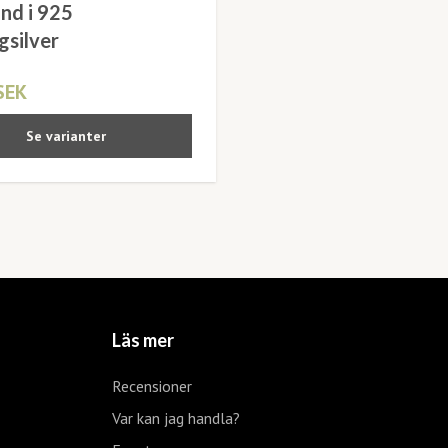
nd i 925
gsilver
SEK
Se varianter
Läs mer
Recensioner
Var kan jag handla?