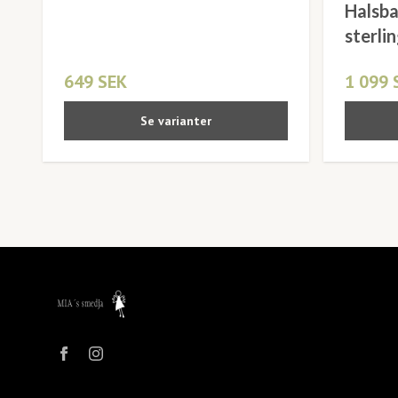
Halsba
sterlin
649 SEK
1 099 
Se varianter