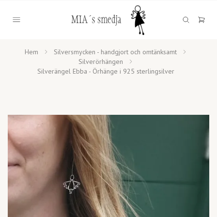
Hem
Silversmycken - handgjort och omtänksamt
Silverörhängen
Silverängel Ebba - Örhänge i 925 sterlingsilver