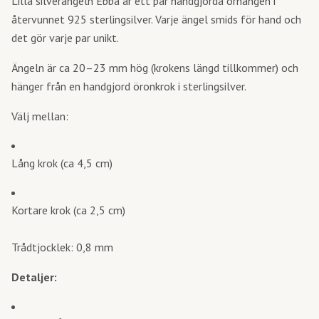
Lilla silverängeln Ebba är ett par handgjorda örhängen i
återvunnet 925 sterlingsilver. Varje ängel smids för hand och
det gör varje par unikt.
Ängeln är ca 20–23 mm hög (krokens längd tillkommer) och
hänger från en handgjord öronkrok i sterlingsilver.
Välj mellan:
Lång krok (ca 4,5 cm)
Kortare krok (ca 2,5 cm)
Trådtjocklek: 0,8 mm
Detaljer: