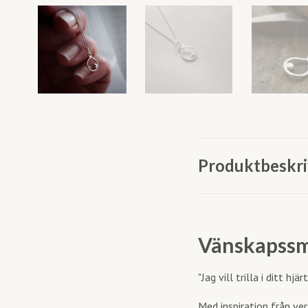
Produktbeskri
Vänskapssmy
"Jag vill trilla i ditt hjä
Med inspiration från ve