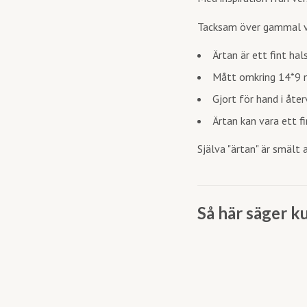
Tacksam över gammal vä
Ärtan är ett fint ha
Mått omkring 14*9
Gjort för hand i åte
Ärtan kan vara ett f
Själva "ärtan" är smält 
Så här säger k