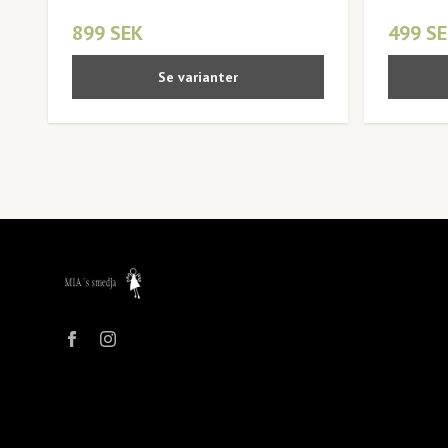
899 SEK
499 S
Se varianter