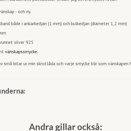
nskap - och ny.
lsband både i ankarkedjan (1 mm) och kulkedjan (diameter 1,2 mm)
 mm
rvunnet silver 925
int
vänskapssmycke
.
av små bitar ur min skrotlåda och varje smycke blir som vänskapen h
underna:
Andra gillar också: