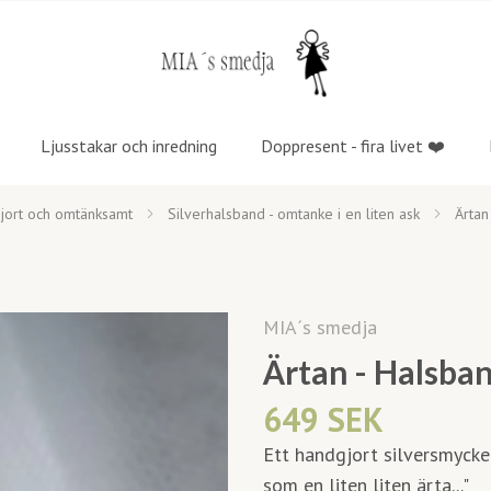
Ljusstakar och inredning
Doppresent - fira livet ❤️
jort och omtänksamt
Silverhalsband - omtanke i en liten ask
Ärtan
MIA´s smedja
Ärtan - Halsban
649 SEK
Ett handgjort silversmycke f
som en liten liten ärta..."