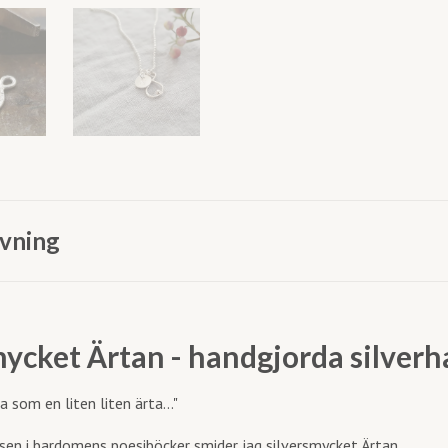
vning
cket Ärtan - handgjorda silverh
rta som en liten liten ärta..."
rsen i bardomens poesiböcker smider jag silversmycket Ärtan.