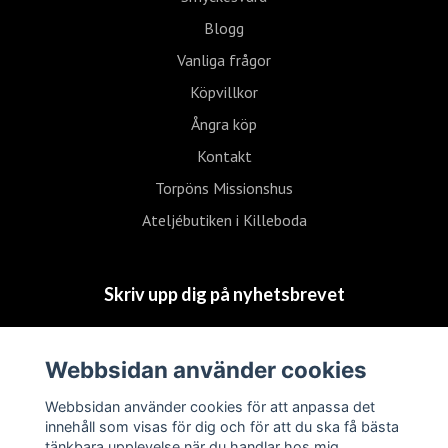
Blogg
Vanliga frågor
Köpvillkor
Ångra köp
Kontakt
Torpöns Missionshus
Ateljébutiken i Killeboda
Skriv upp dig på nyhetsbrevet
Skriv upp
Webbsidan använder cookies
mig
Webbsidan använder cookies för att anpassa det
innehåll som visas för dig och för att du ska få bästa
tänkbara upplevelse när du handlar hos mig.