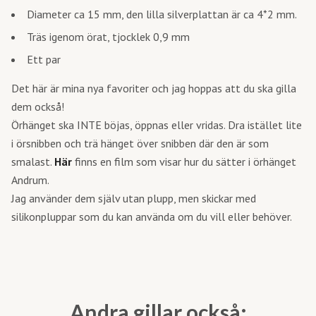
Diameter ca 15 mm, den lilla silverplattan är ca 4*2 mm.
Träs igenom örat, tjocklek 0,9 mm
Ett par
Det här är mina nya favoriter och jag hoppas att du ska gilla
dem också!
Örhänget ska INTE böjas, öppnas eller vridas. Dra istället lite
i örsnibben och trä hänget över snibben där den är som
smalast.
Här
finns en film som visar hur du sätter i örhänget
Andrum.
Jag använder dem själv utan plupp, men skickar med
silikonpluppar som du kan använda om du vill eller behöver.
Andra gillar också: